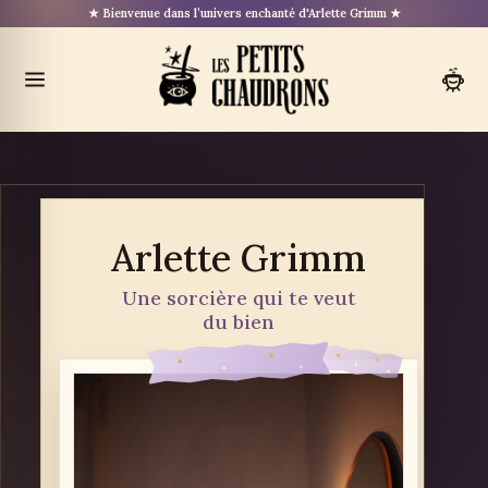
Aller
★ Bienvenue dans l’univers enchanté d'Arlette Grimm ★
au
contenu
Ouvrir
le
menu
Arlette Grimm
Une sorcière qui te veut
du bien