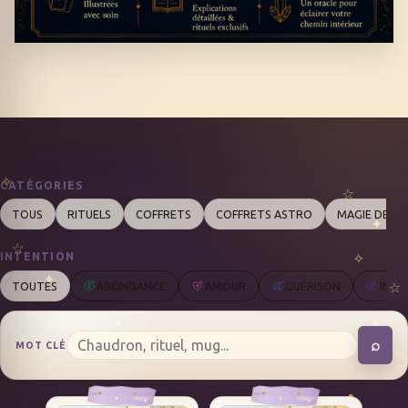
CATÉGORIES
TOUS
RITUELS
COFFRETS
COFFRETS ASTRO
MAGIE DES 
INTENTION
TOUTES
ABONDANCE
AMOUR
GUÉRISON
INTU
⌕
MOT CLÉ
REC