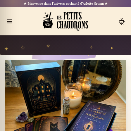
Aller
★ Bienvenue dans l’univers enchanté d'Arlette Grimm ★
au
contenu
Ouvrir
le
menu