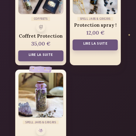
COFFRETS
SPELL JARS & GRIGRIS
Protection spray !
12,00
€
Coffret Protection
35,00
€
LIRE LA SUITE
LIRE LA SUITE
SPELL JARS & GRIGRIS