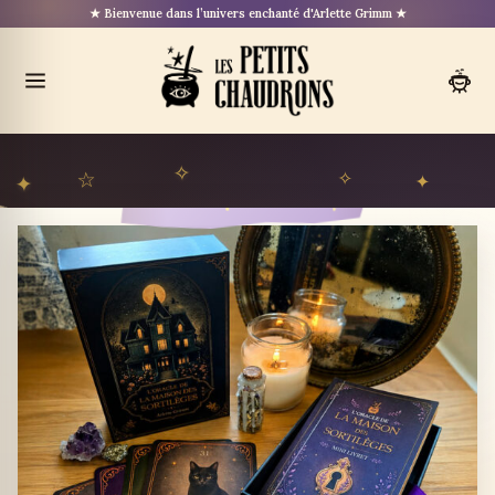
Aller
★ Bienvenue dans l’univers enchanté d'Arlette Grimm ★
au
contenu
Ouvrir
le
menu