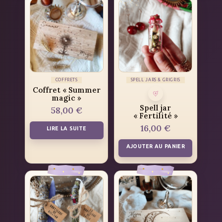
COFFRETS
SPELL JARS & GRIGRIS
Coffret « Summer
magic »
Spell jar
58,00
€
« Fertilité »
16,00
€
LIRE LA SUITE
AJOUTER AU PANIER