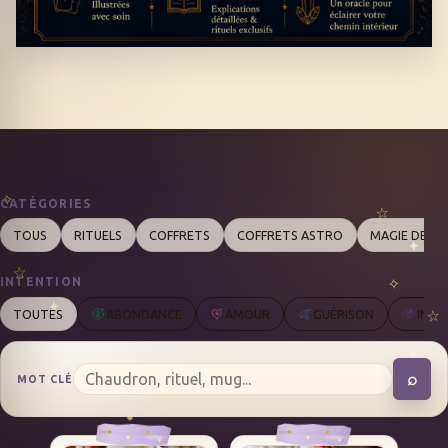
CATÉGORIES
TOUS
RITUELS
COFFRETS
COFFRETS ASTRO
MAGIE DES 
INTENTION
TOUTES
ABONDANCE
AMOUR
GUÉRISON
INTU
⌕
MOT CLÉ
REC