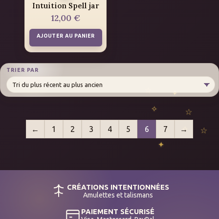
Intuition Spell jar
12,00
€
AJOUTER AU PANIER
TRIER PAR
←
1
2
3
4
5
6
7
→
CRÉATIONS INTENTIONNÉES
Amulettes et talismans
PAIEMENT SÉCURISÉ