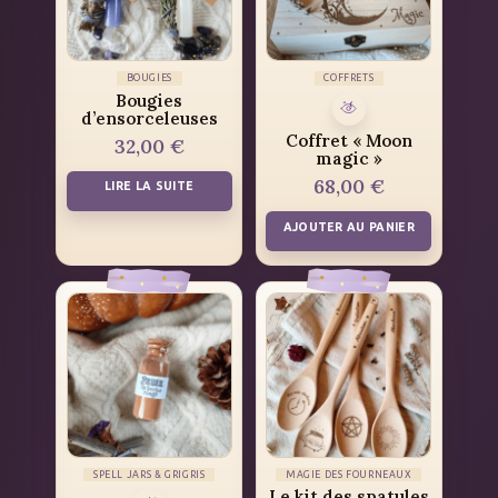
BOUGIES
COFFRETS
Bougies
d’ensorceleuses
Coffret « Moon
32,00
€
magic »
68,00
€
LIRE LA SUITE
AJOUTER AU PANIER
SPELL JARS & GRIGRIS
MAGIE DES FOURNEAUX
Le kit des spatules