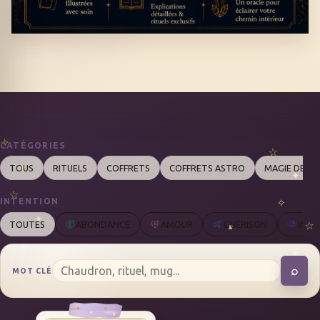
CATÉGORIES
TOUS
RITUELS
COFFRETS
COFFRETS ASTRO
MAGIE DES 
INTENTION
TOUTES
ABONDANCE
AMOUR
GUÉRISON
INTU
⌕
MOT CLÉ
REC