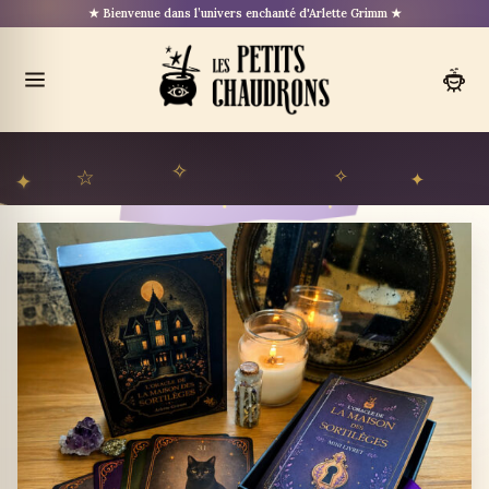
Aller
★ Bienvenue dans l’univers enchanté d'Arlette Grimm ★
au
contenu
Ouvrir
le
menu