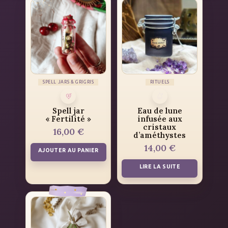
SPELL JARS & GRIGRIS
RITUELS
Spell jar
Eau de lune
« Fertilité »
infusée aux
cristaux
16,00
€
d’améthystes
14,00
€
AJOUTER AU PANIER
LIRE LA SUITE