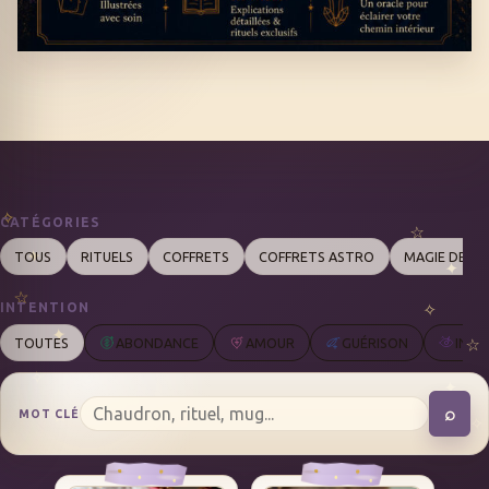
CATÉGORIES
TOUS
RITUELS
COFFRETS
COFFRETS ASTRO
MAGIE DES 
INTENTION
TOUTES
ABONDANCE
AMOUR
GUÉRISON
INTU
⌕
MOT CLÉ
REC