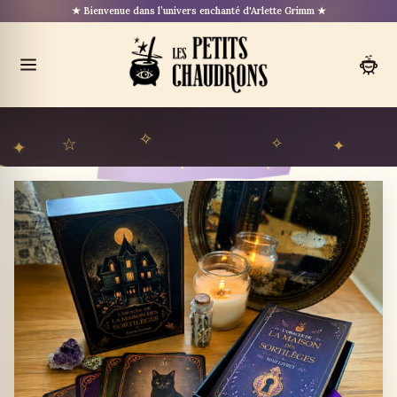
Aller
★ Bienvenue dans l’univers enchanté d'Arlette Grimm ★
au
contenu
Ouvrir
le
menu