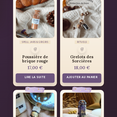
SPELL JARS & GRIGRIS
RITUELS
Poussière de
Grelots des
brique rouge
Sorcières
17,00
€
18,00
€
LIRE LA SUITE
AJOUTER AU PANIER