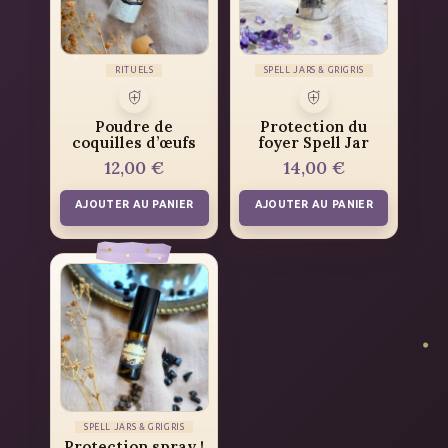
RITUELS
SPELL JARS & GRIGRIS
Poudre de
Protection du
coquilles d’œufs
foyer Spell Jar
12,00
€
14,00
€
AJOUTER AU PANIER
AJOUTER AU PANIER
SPELL JARS & GRIGRIS
Protection spray !