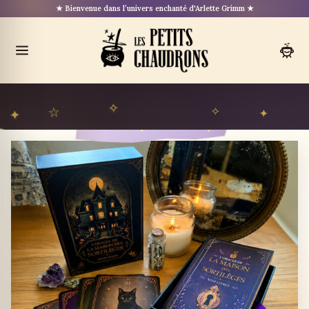
Aller
★ Bienvenue dans l’univers enchanté d'Arlette Grimm ★
au
contenu
Ouvrir
le
menu