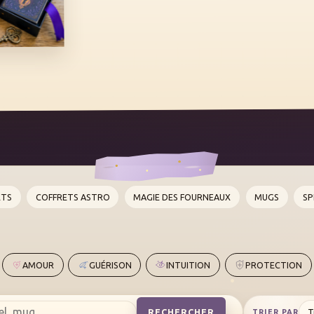
ETS
COFFRETS ASTRO
MAGIE DES FOURNEAUX
MUGS
SP
AMOUR
GUÉRISON
INTUITION
PROTECTION
RECHERCHER
TRIER PAR