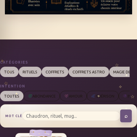
CATÉGORIES
TOUS
RITUELS
COFFRETS
COFFRETS ASTRO
MAGIE DES 
INTENTION
TOUTES
ABONDANCE
AMOUR
GUÉRISON
INTU
⌕
MOT CLÉ
REC