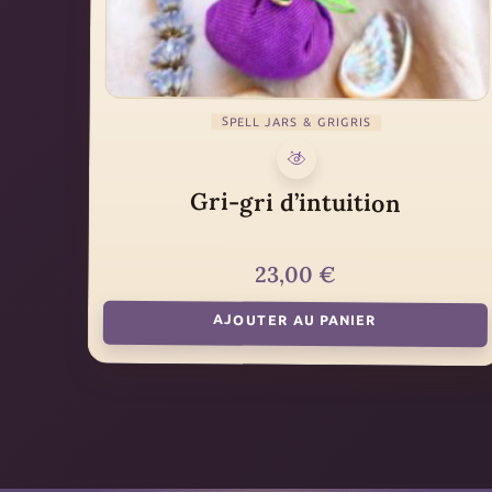
SPELL JARS & GRIGRIS
Gri-gri d’intuition
23,00
€
AJOUTER AU PANIER