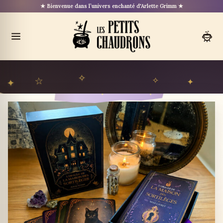
Aller
★ Bienvenue dans l’univers enchanté d'Arlette Grimm ★
au
contenu
Ouvrir
le
menu