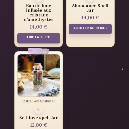
Eau de lune
Abondance Spell
infusée aux
Jar
cristaux
14,00
€
d’améthystes
14,00
€
AJOUTER AU PANIER
LIRE LA SUITE
SPELL JARS & GRIGRIS
Self love spell Jar
12,00
€