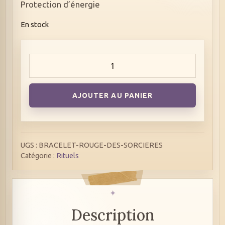
Protection d’énergie
En stock
quantité
de
Bracelet
rouge
des
sorcières
AJOUTER AU PANIER
!
UGS :
BRACELET-ROUGE-DES-SORCIERES
Catégorie :
Rituels
Description