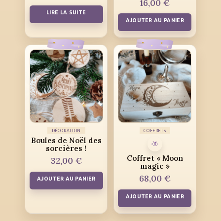
16,00
€
LIRE LA SUITE
AJOUTER AU PANIER
DÉCORATION
COFFRETS
Boules de Noël des
sorcières !
Coffret « Moon
32,00
€
magic »
68,00
€
AJOUTER AU PANIER
AJOUTER AU PANIER