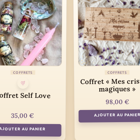
COFFRETS
COFFRETS
Coffret « Mes cri
magiques »
offret Self Love
€
98,00
35,00
€
AJOUTER AU PANIE
AJOUTER AU PANIER