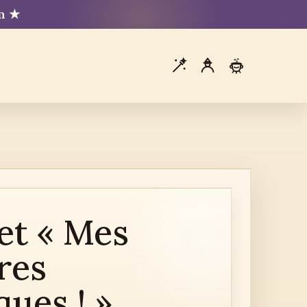
mm ★
et « Mes
res
ues ! »