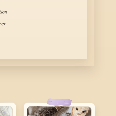
tion
rer