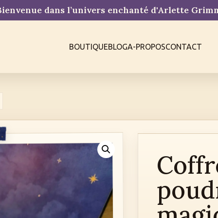
ienvenue dans l’univers enchanté d'Arlette Gri
BOUTIQUE
BLOG
A-PROPOS
CONTACT
Coffr
poud
magiq