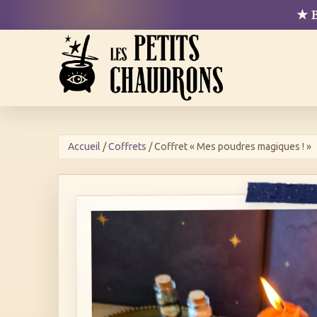
Aller
★ B
au
contenu
Accueil
/
Coffrets
/ Coffret « Mes poudres magiques ! »