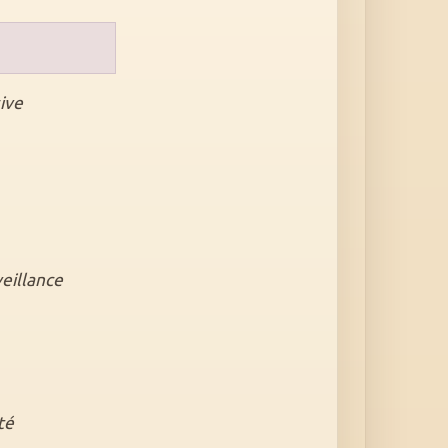
ive
veillance
té