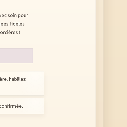
vec soin pour
iées fidèles
rcières !
ère, habillez
 confirmée.