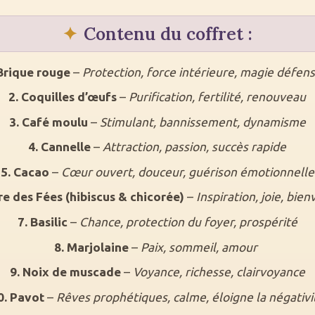
Contenu du coffret :
 Brique rouge
–
Protection, force intérieure, magie défens
2. Coquilles d’œufs
–
Purification, fertilité, renouveau
3. Café moulu
–
Stimulant, bannissement, dynamisme
4. Cannelle
–
Attraction, passion, succès rapide
5. Cacao
–
Cœur ouvert, douceur, guérison émotionnelle
re des Fées (hibiscus & chicorée)
–
Inspiration, joie, bien
7. Basilic
–
Chance, protection du foyer, prospérité
8. Marjolaine
–
Paix, sommeil, amour
9. Noix de muscade
–
Voyance, richesse, clairvoyance
0. Pavot
–
Rêves prophétiques, calme, éloigne la négativi