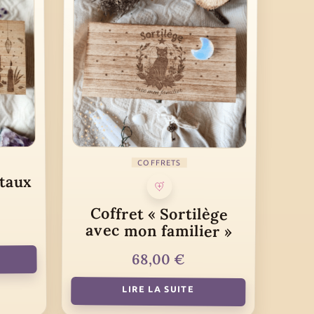
COFFRETS
staux
Coffret « Sortilège
avec mon familier »
68,00
€
R
LIRE LA SUITE