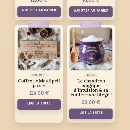
AJOUTER AU PANIER
AJOUTER AU PANIER
COFFRETS
MUGS
Coffret « Mes Spell
Le chaudron
jars »
magique
d’intuition & sa
125,00
€
cuillère sortilège !
29,00
€
LIRE LA SUITE
LIRE LA SUITE