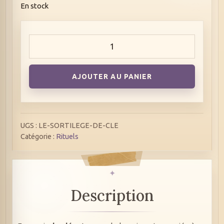
En stock
quantité
de
Le
sortilège
de
clé
AJOUTER AU PANIER
UGS :
LE-SORTILEGE-DE-CLE
Catégorie :
Rituels
Description