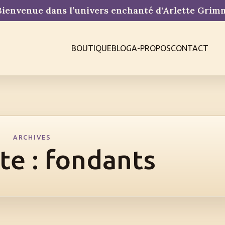
ienvenue dans l’univers enchanté d'Arlette Gri
BOUTIQUE
BLOG
A-PROPOS
CONTACT
ARCHIVES
te :
fondants