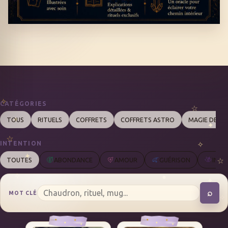
CATÉGORIES
TOUS
RITUELS
COFFRETS
COFFRETS ASTRO
MAGIE DES 
INTENTION
TOUTES
ABONDANCE
AMOUR
GUÉRISON
INTU
⌕
MOT CLÉ
REC