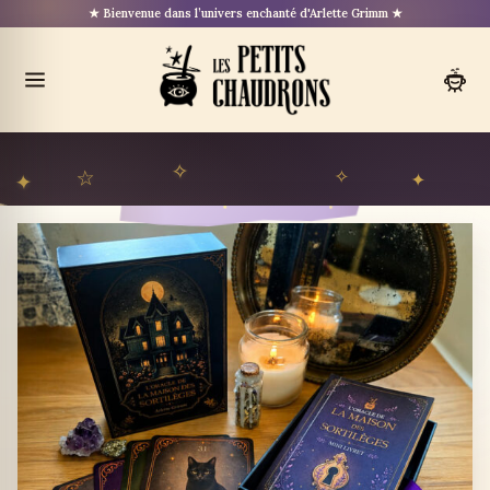
Aller
★ Bienvenue dans l’univers enchanté d'Arlette Grimm ★
au
contenu
Ouvrir
le
menu