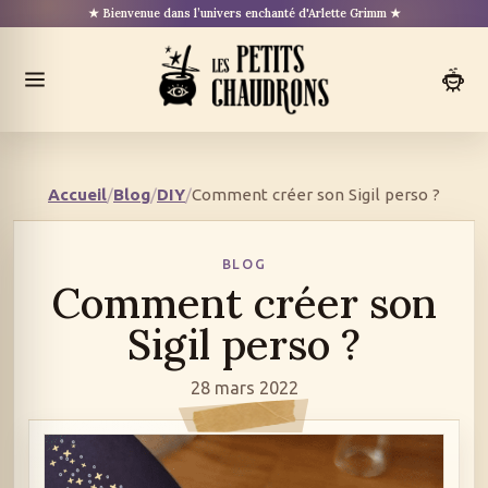
Aller
★ Bienvenue dans l’univers enchanté d'Arlette Grimm ★
au
contenu
Ouvrir
le
menu
Accueil
/
Blog
/
DIY
/
Comment créer son Sigil perso ?
BLOG
Comment créer son
Sigil perso ?
28 mars 2022