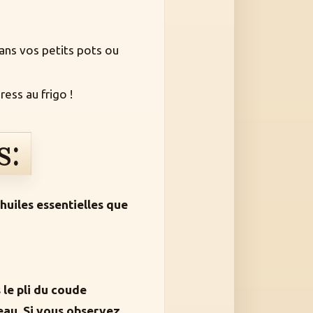
ans vos petits pots ou
ess au frigo !
s:
 huiles essentielles que
le pli du coude
peau. Si vous observez