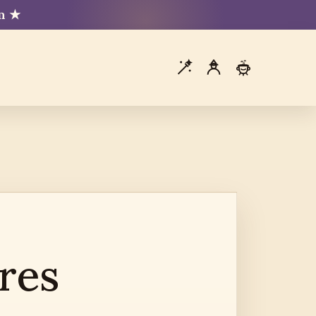
mm ★
res