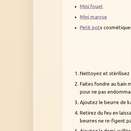
Mini fouet
Mini maryse
Petit pot
s cosmétique
Nettoyez et stérilisez 
Faites fondre au bain ma
pour ne pas endommager
Ajoutez le beurre de k
Retirez du feu en laiss
beurres ne re-figent pa
Ajoutez la demi-cuillè