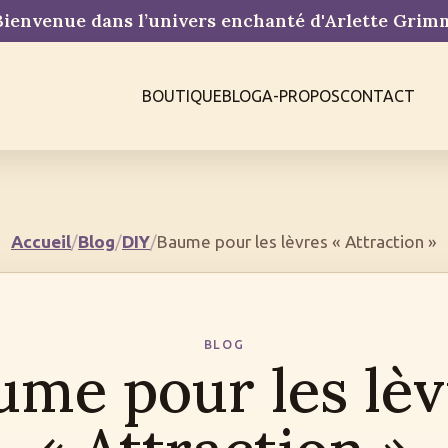
ienvenue dans l’univers enchanté d'Arlette Gri
BOUTIQUE
BLOG
A-PROPOS
CONTACT
Accueil
/
Blog
/
DIY
/
Baume pour les lèvres « Attraction »
BLOG
ume pour les lèv