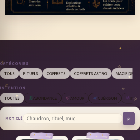
CATÉGORIES
TOUS
RITUELS
COFFRETS
COFFRETS ASTRO
MAGIE DES 
INTENTION
TOUTES
ABONDANCE
AMOUR
GUÉRISON
INTU
⌕
MOT CLÉ
REC