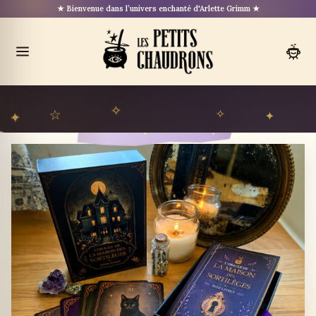
Aller
★ Bienvenue dans l’univers enchanté d'Arlette Grimm ★
au
contenu
Ouvrir
le
menu