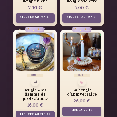
Bougie bleue
Bougie violette
7,00
€
7,00
€
AJOUTER AU PANIER
AJOUTER AU PANIER
BOUGIES
BOUGIES
Bougie « Ma
La bougie
flamme de
d’anniversaire
protection »
26,00
€
16,00
€
LIRE LA SUITE
AJOUTER AU PANIER