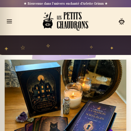
Aller
★ Bienvenue dans l’univers enchanté d'Arlette Grimm ★
au
contenu
Ouvrir
le
menu