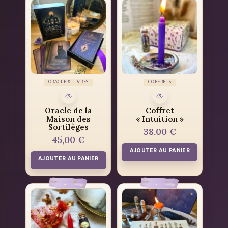
ORACLE & LIVRES
COFFRETS
Oracle de la
Coffret
Maison des
« Intuition »
Sortilèges
38,00
€
45,00
€
AJOUTER AU PANIER
AJOUTER AU PANIER