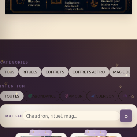
CATÉGORIES
TOUS
RITUELS
COFFRETS
COFFRETS ASTRO
MAGIE DES 
INTENTION
TOUTES
ABONDANCE
AMOUR
GUÉRISON
INTU
⌕
MOT CLÉ
REC