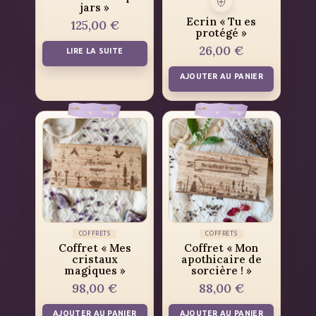
jars »
Ecrin « Tu es
125,00
€
protégé »
26,00
€
LIRE LA SUITE
AJOUTER AU PANIER
COFFRETS
COFFRETS
Coffret « Mes
Coffret « Mon
cristaux
apothicaire de
magiques »
sorcière ! »
98,00
€
88,00
€
AJOUTER AU PANIER
AJOUTER AU PANIER