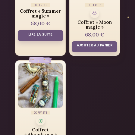
COFFRETS
COFFRETS
Coffret « Summer
magic »
Coffret « Moon
58,00
€
magic »
68,00
€
LIRE LA SUITE
AJOUTER AU PANIER
COFFRETS
Coffret
« Abondance »