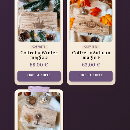
COFFRETS
COFFRETS
Coffret « Winter
Coffret « Autumn
magic »
magic »
68,00
€
63,00
€
LIRE LA SUITE
LIRE LA SUITE