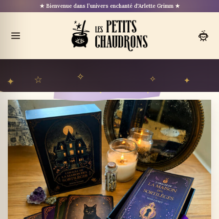
Aller
★ Bienvenue dans l’univers enchanté d'Arlette Grimm ★
au
contenu
Ouvrir
le
menu