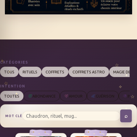
CATÉGORIES
TOUS
RITUELS
COFFRETS
COFFRETS ASTRO
MAGIE DES 
INTENTION
TOUTES
ABONDANCE
AMOUR
GUÉRISON
INTU
⌕
MOT CLÉ
REC