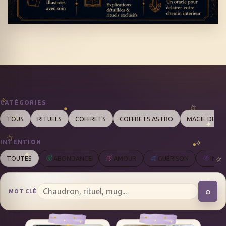
CATÉGORIES
TOUS
RITUELS
COFFRETS
COFFRETS ASTRO
MAGIE DES 
INTENTION
TOUTES
ABONDANCE
AMOUR
GUÉRISON
INTU
⌕
MOT CLÉ
REC