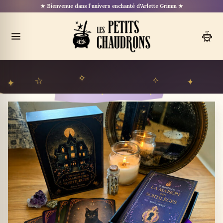
Aller
★ Bienvenue dans l’univers enchanté d'Arlette Grimm ★
au
contenu
Ouvrir
le
menu