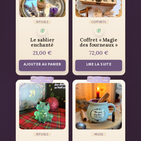
RITUELS
COFFRETS
Le sablier
Coffret « Magie
enchanté
des fourneaux »
21,00
€
72,00
€
AJOUTER AU PANIER
LIRE LA SUITE
RITUELS
MUGS