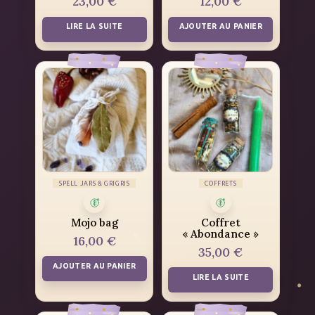
23,00
€
12,00
€
LIRE LA SUITE
AJOUTER AU PANIER
SPELL JARS & GRIGRIS
COFFRETS
Mojo bag
Coffret
« Abondance »
16,00
€
35,00
€
AJOUTER AU PANIER
LIRE LA SUITE