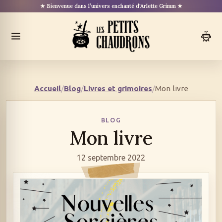
Aller
★ Bienvenue dans l’univers enchanté d'Arlette Grimm ★
au
contenu
Ouvrir
le
menu
Accueil
/
Blog
/
Livres et grimoires
/
Mon livre
BLOG
Mon livre
12 septembre 2022