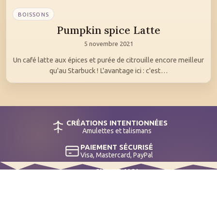
BOISSONS
Pumpkin spice Latte
5 novembre 2021
Un café latte aux épices et purée de citrouille encore meilleur
qu'au Starbuck ! L'avantage ici : c'est…
CRÉATIONS INTENTIONNÉES
Amulettes et talismans
PAIEMENT SÉCURISÉ
Visa, Mastercard, PayPal
SUIVEZ-MOI
@lespetitschaudrons
Mentions légales
CGV
Confidentialité
Cookies
Livraisons & retours
Contact