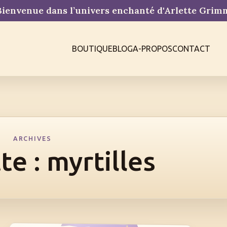
ienvenue dans l’univers enchanté d'Arlette Gri
BOUTIQUE
BLOG
A-PROPOS
CONTACT
ARCHIVES
te :
myrtilles