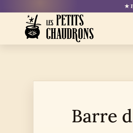
Aller
★ B
au
contenu
Barre d