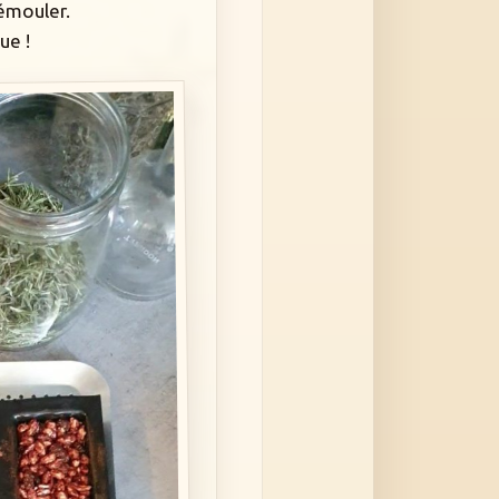
démouler.
ue !