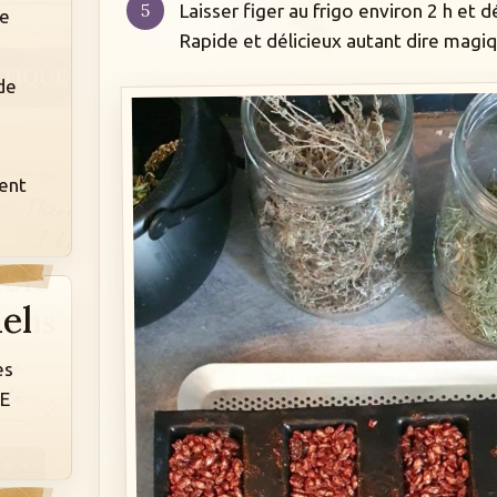
Laisser figer au frigo environ 2 h et 
de
Rapide et délicieux autant dire magiq
de
e
s
ent
el
es
E