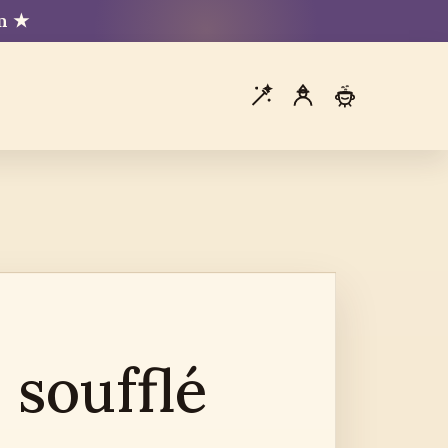
mm ★
 soufflé