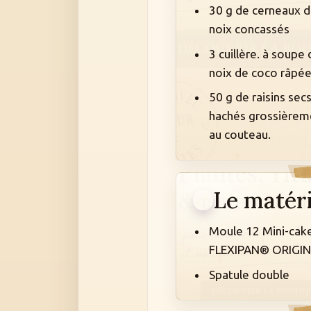
30 g de cerneaux 
noix concassés
3 cuillère. à soupe 
noix de coco râpé
50 g de raisins sec
hachés grossièrem
au couteau.
Le matéri
Moule 12 Mini-cak
FLEXIPAN® ORIGIN
Spatule double