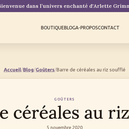
ienvenue dans l’univers enchanté d'Arlette Gri
BOUTIQUE
BLOG
A-PROPOS
CONTACT
Accueil
/
Blog
/
Goûters
/
Barre de céréales au riz soufflé
GOÛTERS
e céréales au riz
5 novembre 2020