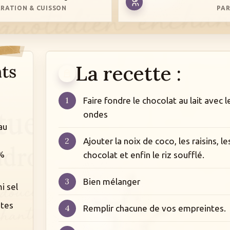
RATION & CUISSON
PA
La recette :
nts
Faire fondre le chocolat au lait avec 
ondes
au
Ajouter la noix de coco, les raisins, le
1%
chocolat et enfin le riz soufflé.
Bien mélanger
i sel
ites
Remplir chacune de vos empreintes.