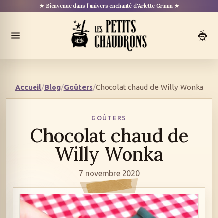
Aller
★ Bienvenue dans l’univers enchanté d'Arlette Grimm ★
au
contenu
Ouvrir
le
menu
Accueil
/
Blog
/
Goûters
/
Chocolat chaud de Willy Wonka
GOÛTERS
Chocolat chaud de
Willy Wonka
7 novembre 2020