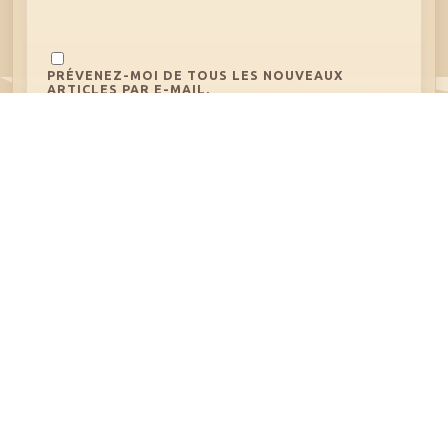
PRÉVENEZ-MOI DE TOUS LES NOUVEAUX
ARTICLES PAR E-MAIL.
ARTICLE PRÉCÉDENT
Mini cake salés
ARTICLE SUIVANT
Tarte Végan – Witch coco,
pécan, myrtilles