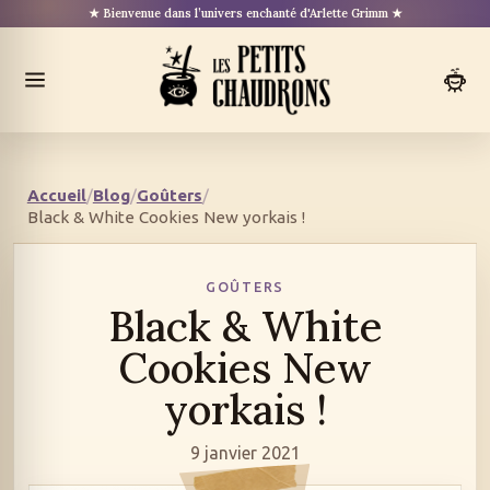
Aller
★ Bienvenue dans l’univers enchanté d'Arlette Grimm ★
au
contenu
Ouvrir
le
menu
Accueil
/
Blog
/
Goûters
/
Black & White Cookies New yorkais !
GOÛTERS
Black & White
Cookies New
yorkais !
9 janvier 2021