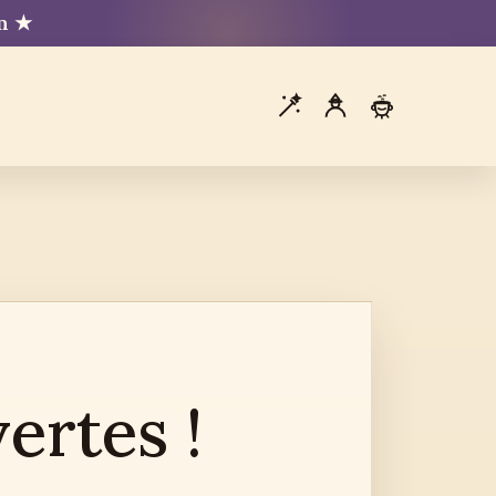
mm ★
ertes !