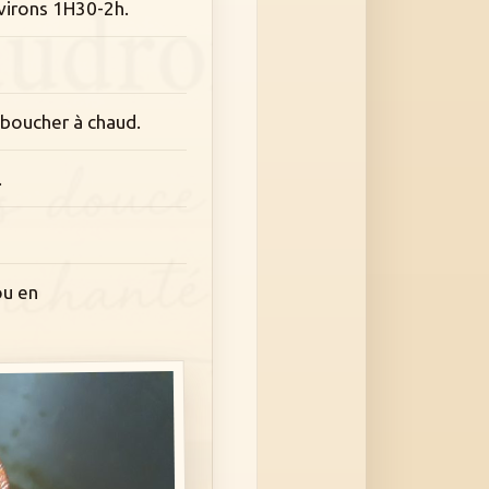
nvirons 1H30-2h.
s boucher à chaud.
.
ou en