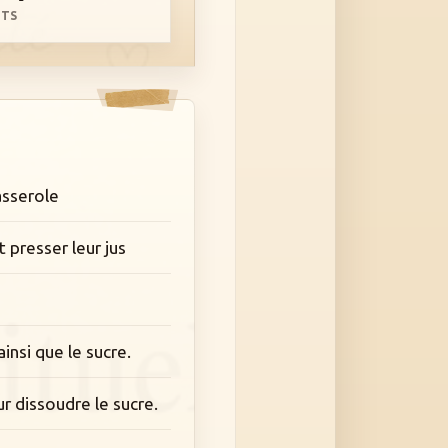
RTS
asserole
t presser leur jus
insi que le sucre.
r dissoudre le sucre.