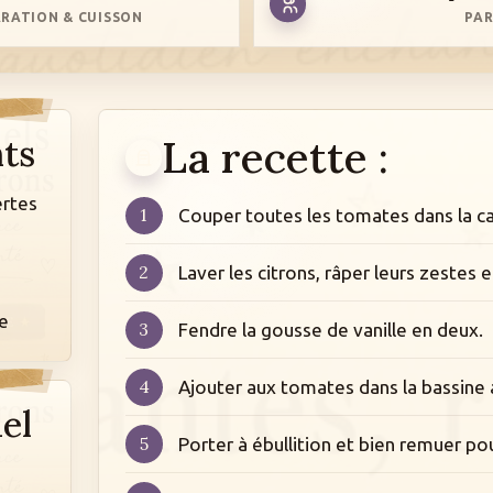
RATION & CUISSON
PA
La recette :
nts
ertes
Couper toutes les tomates dans la c
Laver les citrons, râper leurs zestes e
e
Fendre la gousse de vanille en deux.
Ajouter aux tomates dans la bassine a
el
Porter à ébullition et bien remuer pou