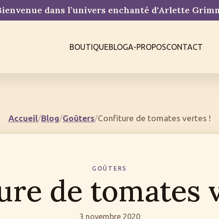
ienvenue dans l’univers enchanté d'Arlette Gri
BOUTIQUE
BLOG
A-PROPOS
CONTACT
Accueil
/
Blog
/
Goûters
/
Confiture de tomates vertes !
GOÛTERS
ure de tomates v
3 novembre 2020