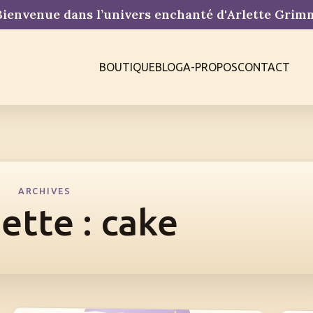
ienvenue dans l’univers enchanté d'Arlette Gri
BOUTIQUE
BLOG
A-PROPOS
CONTACT
ARCHIVES
ette :
cake