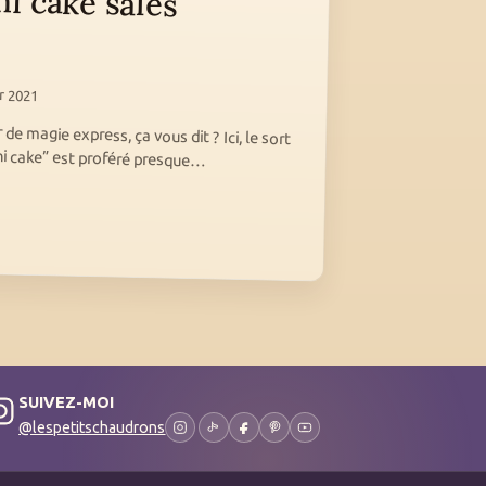
i cake salés
er 2021
 de magie express, ça vous dit ? Ici, le sort
ni cake” est proféré presque…
SUIVEZ-MOI
@lespetitschaudrons