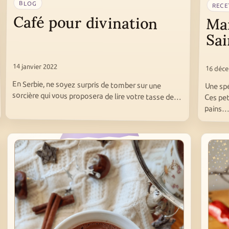
BLOG
RECE
Café pour divination
Ma
Sai
14 janvier 2022
16 déc
En Serbie, ne soyez surpris de tomber sur une
Une spé
Ces pet
sorcière qui vous proposera de lire votre tasse de…
pains