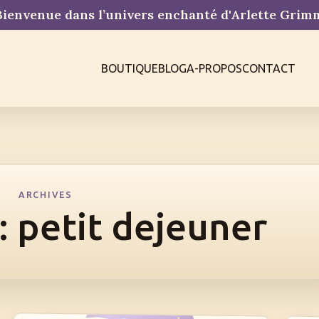
ienvenue dans l’univers enchanté d'Arlette Gri
BOUTIQUE
BLOG
A-PROPOS
CONTACT
ARCHIVES
:
petit dejeuner