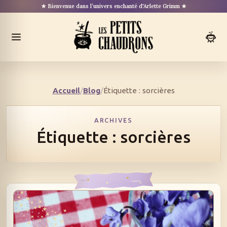
Aller
★ Bienvenue dans l’univers enchanté d'Arlette Grimm ★
au
contenu
Ouvrir
le
menu
Accueil
/
Blog
/
Étiquette : sorcières
ARCHIVES
Étiquette :
sorcières