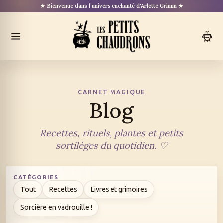
Aller
★ Bienvenue dans l’univers enchanté d'Arlette Grimm ★
au
contenu
Ouvrir
le
menu
CARNET MAGIQUE
Blog
Recettes, rituels, plantes et petits
sortilèges du quotidien. ♡
CATÉGORIES
Tout
Recettes
Livres et grimoires
Sorcière en vadrouille !