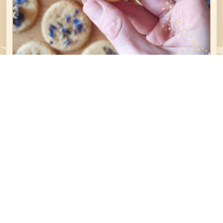
GOÛTERS
Biscuits sablés aux fleurs comestibles
10 janvier 2022
A chaque jour son intention, à chaque intention sa couleur,
plante ou ingrédient et à chaque sorcière le…
1
2
3
…
8
Suivant